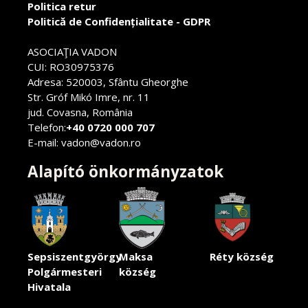
Politica retur
Politică de Confidențialitate - GDPR
ASOCIAŢIA VADON
CUI: RO30975376
Adresa: 520003, Sfântu Gheorghe
Str. Gróf Mikó Imre, nr. 11
jud. Covasna, România
Telefon:
+40 0720 000 707
E-mail: vadon@vadon.ro
Alapító önkormányzatok
Sepsiszentgyörgy
Maksa
Réty község
Polgármesteri
község
Hivatala