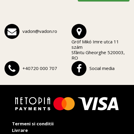
vadon@vadon.ro
Gróf Mikó Imre utca 11
szám
Sfântu Gheorghe 520003,
RO
+40720 000 707
Social media
Termeni si conditii
Livrare