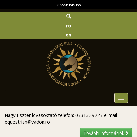
vadon.ro
ro
en
Toggle
navigat
Nagy Eszter lovasoktató telefon: 0731329227 e-mail:
equestrian@vadon.ro
További információk