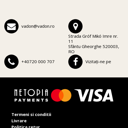
vadon@vadon.ro
Strada Gróf Mikó Imre nr.
11
Sfântu Gheorghe 520003,
RO
+40720 000 707
Vizitați-ne pe
Termeni si conditii
Livrare
Politica retur