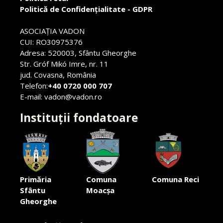
Politică de Confidențialitate - GDPR
ASOCIAŢIA VADON
CUI: RO30975376
Adresa: 520003, Sfântu Gheorghe
Str. Gróf Mikó Imre, nr. 11
jud. Covasna, România
Telefon:
+40 0720 000 707
E-mail: vadon@vadon.ro
Instituții fondatoare
Primăria
Comuna
Comuna Reci
Sfântu
Moacșa
Gheorghe