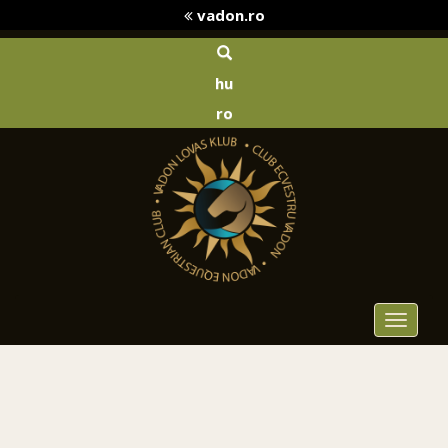
vadon.ro
hu
ro
Toggle
navigat