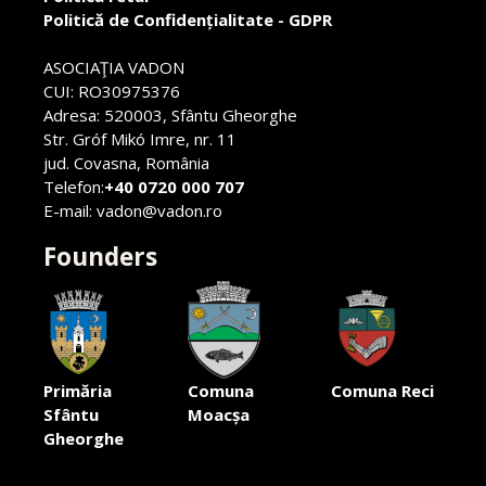
Politică de Confidențialitate - GDPR
ASOCIAŢIA VADON
CUI: RO30975376
Adresa: 520003, Sfântu Gheorghe
Str. Gróf Mikó Imre, nr. 11
jud. Covasna, România
Telefon:
+40 0720 000 707
E-mail: vadon@vadon.ro
Founders
Primăria
Comuna
Comuna Reci
Sfântu
Moacșa
Gheorghe