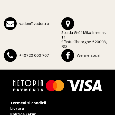
vadon@vadon.ro
Strada Gróf Mikó Imre nr.
11
Sfântu Gheorghe 520003,
RO
+40720 000 707
We are social
Termeni si conditii
Livrare
Politica retur